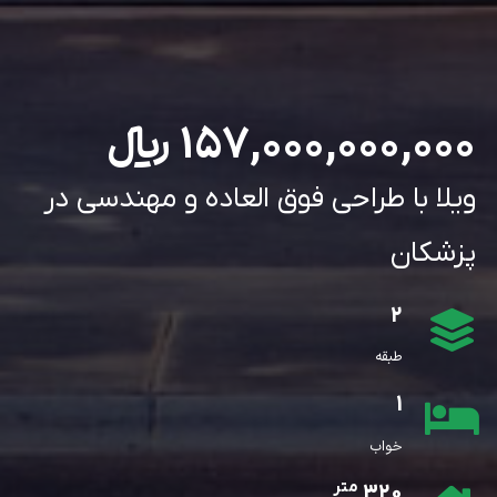
157,000,000,000
﷼
ویلا با طراحی فوق العاده و مهندسی در
پزشکان
2
طبقه
1
خواب
متر
320