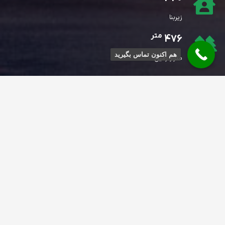
زیربنا
متر
476
هم اکنون تماس بگیرید
متراژ زمین