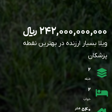
242,000,000,000
﷼
ویلا بسیار ارزنده در بهترین نقطه
پزشکان
2
طبقه
2
خواب
متر
540