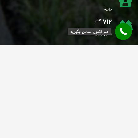
زیربنا
متر
712
هم اکنون تماس بگیرید
متراژ زمین