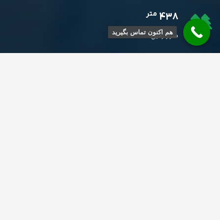
متر
438
هم اکنون تماس بگیرید
متراژ زمین