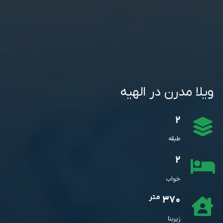
ویلا مدرن در الهیه
2
طبقه
2
خواب
متر
370
زیربنا